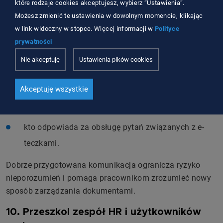
pracowniczą,
które rodzaje cookies akceptujesz, wybierz “Ustawienia“.
Możesz zmienić te ustawienia w dowolnym momencie, klikając
od kiedy zmiana obowiązuje,
w link widoczny w stopce. Więcej informacji w
Polityce
czego dotyczy zmiana,
prywatności
co stanie się z dotychczasową dokumentacją
Nie akceptuję
Ustawienia pików cookies
papierową,
Akceptuję wszystkie
w jaki sposób pracownik może uzyskać dostęp do
dokumentacji lub jej kopii,
kto odpowiada za obsługę pytań związanych z e-
teczkami.
Dobrze przygotowana komunikacja ogranicza ryzyko
nieporozumień i pomaga pracownikom zrozumieć nowy
sposób zarządzania dokumentami.
10. Przeszkol zespół HR i użytkowników