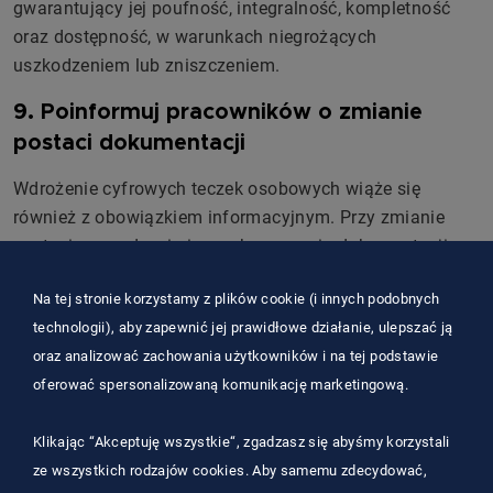
gwarantujący jej poufność, integralność, kompletność
oraz dostępność, w warunkach niegrożących
uszkodzeniem lub zniszczeniem.
9. Poinformuj pracowników o zmianie
postaci dokumentacji
Wdrożenie cyfrowych teczek osobowych wiąże się
również z obowiązkiem informacyjnym. Przy zmianie
postaci prowadzenia i przechowywania dokumentacji
pracowniczej pracodawca powinien poinformować
Na tej stronie korzystamy z plików cookie (i innych podobnych
pracowników o zmianie oraz o możliwości odbioru
technologii), aby zapewnić jej prawidłowe działanie, ulepszać ją
poprzedniej postaci dokumentacji.
oraz analizować zachowania użytkowników i na tej podstawie
W praktyce komunikat dla pracowników powinien jasno
oferować spersonalizowaną komunikację marketingową.
wskazywać:
Klikając “Akceptuję wszystkie“, zgadzasz się abyśmy korzystali
że firma przechodzi na elektroniczną dokumentację
ze wszystkich rodzajów cookies. Aby samemu zdecydować,