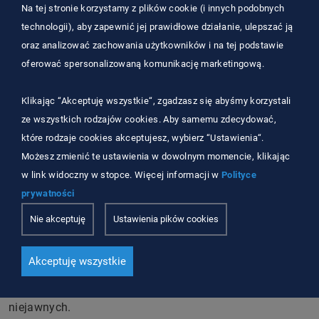
Na tej stronie korzystamy z plików cookie (i innych podobnych
kompleksowych usługach niszczenia dokumentacji.
technologii), aby zapewnić jej prawidłowe działanie, ulepszać ją
Chociaż przedsiębiorcy nie potrzebują na brakowanie
oraz analizować zachowania użytkowników i na tej podstawie
dokumentacji zgody archiwum państwowego, to jednak
oferować spersonalizowaną komunikację marketingową.
nieodwracalne zniszczenie dokumentacji we własnym
zakresie zwykle jest bardzo trudne. Wiele firm, zwłaszcza
Klikając “Akceptuję wszystkie“, zgadzasz się abyśmy korzystali
dużych, decyduje się dziś na regularne zlecanie utylizacji
ze wszystkich rodzajów cookies. Aby samemu zdecydować,
dokumentów niejawnych firmom specjalistycznym. Mają
które rodzaje cookies akceptujesz, wybierz “Ustawienia“.
one spore doświadczenie, wyspecjalizowaną kadrę i
Możesz zmienić te ustawienia w dowolnym momencie, klikając
niezbędną infrastrukturę (dedykowane niszczarnie i
w link widoczny w stopce. Więcej informacji w
Polityce
maszyny do brakowania dokumentacji). Dlaczego warto
prywatności
zdecydować się na niszczenie dokumentacji niejawnych
ze wsparciem specjalistów? Zyskujesz spokój i możesz
Nie akceptuję
Ustawienia pików cookies
mieć pewność, że dokumenty są brakowane w sposób
profesjonalny, zgodny z przepisami prawa. Warto więc
Akceptuję wszystkie
wybrać firmy, które mają już spore doświadczenie w tym
zakresie i specjalizują się w ochronie informacji
niejawnych.