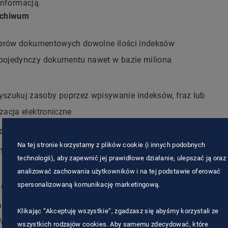
informacją.
rchiwum
erów dokumentowych dowolne ilości indeksów
 pojedynczy dokumentu nawet w bazie miliona
szukuj zasoby poprzez wpisywanie indeksów, fraz lub
zacja elektroniczne
d dokumentami
– razem z innymi pracuj nad
Na tej stronie korzystamy z plików cookie (i innych podobnych
anawianiem obiegów (moduł Workflow)
technologii), aby zapewnić jej prawidłowe działanie, ulepszać ją oraz
na każdym etapie cyklu życia dokumentu kontekst
analizować zachowania użytkowników i na tej podstawie oferować
spersonalizowaną komunikację marketingową.
do aktualnego statusu albo wersji dokumentu
rchiwum elektronicznym możesz przeglądać pliki PDF
Klikając “Akceptuję wszystkie“, zgadzasz się abyśmy korzystali ze
d, Excel, PowerPoint, zdjęcia, pliki audio i video).
wszystkich rodzajów cookies. Aby samemu zdecydować, które