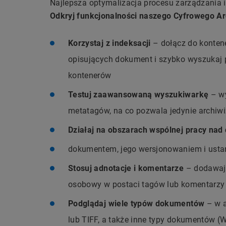
Najlepsza optymalizacja procesu zarządzania 
Odkryj funkcjonalności naszego Cyfrowego A
Korzystaj z indeksacji
– dołącz do konten
opisujących dokument i szybko wyszukaj
kontenerów
Testuj zaawansowaną wyszukiwarkę
– wy
metatagów, na co pozwala jedynie archiwi
Działaj na obszarach wspólnej pracy na
dokumentem, jego wersjonowaniem i ust
Stosuj adnotacje i komentarze
– dodawaj 
osobowy w postaci tagów lub komentarzy 
Podglądaj wiele typów dokumentów
– w a
lub TIFF, a także inne typy dokumentów (Wor