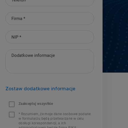
Zostaw dodatkowe informacje
Zaakceptuj wszystkie
*
Rozumiem, że moje dane osobowe podane
w formularzu będą przetwarzane w celu
obsługi korespondencji, a ich
administratorem będzie firma PIKA.