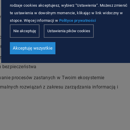
rodzaje cookies akceptujesz, wybierz “Ustawienia“. Możesz zmienić
h
– dobudowuj wokół dokumentu cały ekosystem (np.
te ustawienia w dowolnym momencie, klikając w link widoczny w
nnych dokumentów, kolejne wersje) dzięki kontenerom
stopce. Więcej informacji w
Polityce prywatności
Nie akceptuję
Ustawienia pików cookies
chiwum elektroniczne zawiera funkcje nadawania
nformacjom składowanym w kontenerach dokumentowych
Akceptuję wszystkie
ystaj z rejestrowania działania użytkowników oraz z
u bezpieczeństwa
nie procesów zastanych w Twoim ekosystemie
ymalnych rozwiązań z zakresu zarządzania informacją i