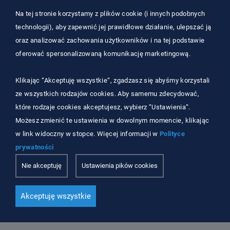
Na tej stronie korzystamy z plików cookie (i innych podobnych
technologii), aby zapewnić jej prawidłowe działanie, ulepszać ją
oraz analizować zachowania użytkowników i na tej podstawie
oferować spersonalizowaną komunikację marketingową.
Klikając “Akceptuję wszystkie“, zgadzasz się abyśmy korzystali
ze wszystkich rodzajów cookies. Aby samemu zdecydować,
które rodzaje cookies akceptujesz, wybierz “Ustawienia“.
Możesz zmienić te ustawienia w dowolnym momencie, klikając
3 sierpnia 2026
w link widoczny w stopce. Więcej informacji w
Polityce
Jak przygotować dokumenty zszyte, spięte i
prywatności
opisane do digitalizacji? Praktyczna checklista
Nie akceptuję
Ustawienia pików cookies
przed przekazaniem dokumentacji
Czytaj więcej
Akceptuję wszystkie