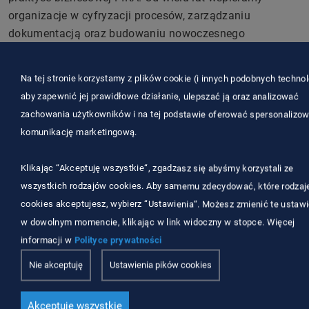
organizacje w cyfryzacji procesów, zarządzaniu
dokumentacją oraz budowaniu nowoczesnego
środowiska pracy opartego na informacji cyfrowej.
Firmy planujące transformację cyfrową mogą rozpocząć
Na tej stronie korzystamy z plików cookie (i innych podobnych technolo
ten proces od uporządkowania obiegu dokumentów,
aby zapewnić jej prawidłowe działanie, ulepszać ją oraz analizować
wdrożenia elektronicznych archiwów oraz automatyzacji
zachowania użytkowników i na tej podstawie oferować spersonalizo
kluczowych procesów biznesowych.
komunikację marketingową.
Dowiedz się więcej o rozwiązaniach wspierających
nowoczesne zarządzanie informacją:
Klikając “Akceptuję wszystkie“, zgadzasz się abyśmy korzystali ze
wszystkich rodzajów cookies. Aby samemu zdecydować, które rodzaj
cookies akceptujesz, wybierz “Ustawienia“. Możesz zmienić te ustawi
w dowolnym momencie, klikając w link widoczny w stopce. Więcej
informacji w
Polityce prywatności
Nie akceptuję
Ustawienia pików cookies
Akceptuję wszystkie