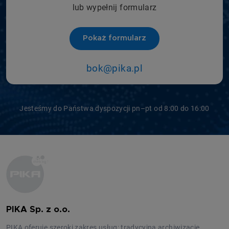
lub wypełnij formularz
Pokaż formularz
bok@pika.pl
Jesteśmy do Państwa dyspozycji pn–pt od 8:00 do 16:00
PIKA Sp. z o.o.
PIKA oferuje szeroki zakres usług: tradycyjną archiwizację